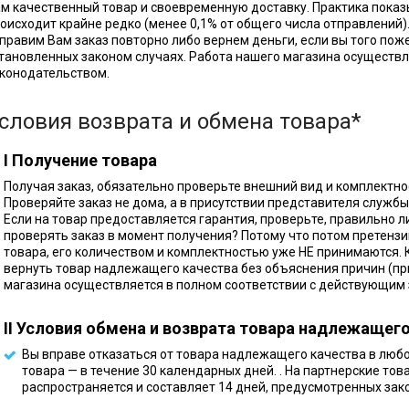
м качественный товар и своевременную доставку. Практика показ
оисходит крайне редко (менее 0,1% от общего числа отправлений).
правим Вам заказ повторно либо вернем деньги, если вы того поже
тановленных законом случаях. Работа нашего магазина осуществ
конодательством.
словия возврата и обмена товара*
I Получение товара
Получая заказ, обязательно проверьте внешний вид и комплектнос
Проверяйте заказ не дома, а в присутствии представителя службы
Если на товар предоставляется гарантия, проверьте, правильно 
проверять заказ в момент получения? Потому что потом претензи
товара, его количеством и комплектностью уже НЕ принимаются. К
вернуть товар надлежащего качества без объяснения причин (пр
магазина осуществляется в полном соответствии с действующим
II Условия обмена и возврата товара надлежащег
Вы вправе отказаться от товара надлежащего качества в любо
товара — в течение 30 календарных дней. . На партнерские то
распространяется и составляет 14 дней, предусмотренных зак