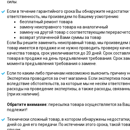
силы.
Если в течение гарантийного срока Вы обнаружите недостатки 
ответственность, мы произведем по Вашему усмотрению:
бесплатный ремонт товара
замену неисправного товара на аналогичный
замену на другой товар с соответствующим перерасчет
возврат уплаченной Вами суммы за товар
Если Вы решите заменить неисправный товар, мы произведем з
товар имеется в продаже и не нужно проводить проверку каче
качества товара, срок увеличивается до 20 дней. Срок составл
товара в продаже на день предъявления требования. Срок зам
момента предъявления требования о замене.
Если по каким-либо причинам невозможно выяснить причину н
Экспертиза проводится за счет магазина. Если экспертиза пок
вследствие обстоятельств, за которые мы не несём ответстве
расходы на проведение экспертизы, а также расходы, связанн
(при их наличии).
Обратите внимание:
пересылка товара осуществляется за Ваш 
подлежит!
Технически сложный товар, в котором обнаружены недостатки,
дней со дня его передачи. По истечении этого срока, такой то
случае: