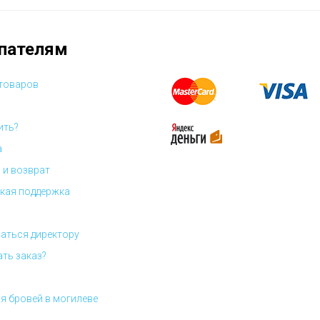
пателям
 товаров
ить?
а
 и возврат
кая поддержка
аться директору
ать заказ?
я бровей в могилеве