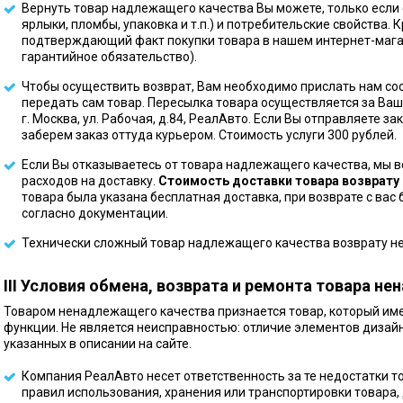
Вернуть товар надлежащего качества Вы можете, только если 
ярлыки, пломбы, упаковка и т.п.) и потребительские свойства. 
подтверждающий факт покупки товара в нашем интернет-магаз
гарантийное обязательство).
Чтобы осуществить возврат, Вам необходимо прислать нам со
передать сам товар. Пересылка товара осуществляется за Ваш
г. Москва, ул. Рабочая, д.84, РеалАвто. Если Вы отправляете за
заберем заказ оттуда курьером. Стоимость услуги 300 рублей.
Если Вы отказываетесь от товара надлежащего качества, мы 
расходов на доставку.
Стоимость доставки товара возврату
товара была указана бесплатная доставка, при возврате с вас
согласно документации.
Технически сложный товар надлежащего качества возврату н
III Условия обмена, возврата и ремонта товара н
Товаром ненадлежащего качества признается товар, который име
функции. Не является неисправностью: отличие элементов дизайн
указанных в описании на сайте.
Компания РеалАвто несет ответственность за те недостатки т
правил использования, хранения или транспортировки товара,