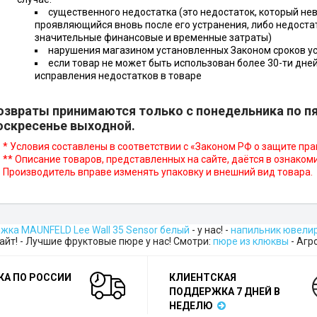
существенного недостатка (это недостаток, который не
проявляющийся вновь после его устранения, либо недоста
значительные финансовые и временные затраты)
нарушения магазином установленных Законом сроков у
если товар не может быть использован более 30-ти дней
исправления недостатков в товаре
озвраты принимаются только с понедельника по пят
оскресенье выходной.
* Условия составлены в соответствии с «Законом РФ о защите пр
** Описание товаров, представленных на сайте, даётся в ознако
Производитель вправе изменять упаковку и внешний вид товара.
жка MAUNFELD Lee Wall 35 Sensor белый
- у нас! -
напильник ювели
сайт! - Лучшие фруктовые пюре у нас! Смотри:
пюре из клюквы
- Агр
КА ПО РОССИИ
КЛИЕНТСКАЯ
ПОДДЕРЖКА 7 ДНЕЙ В
НЕДЕЛЮ