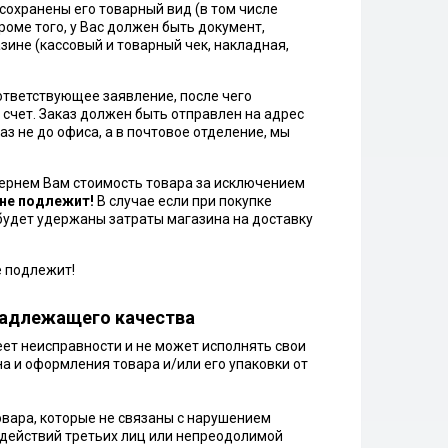
сохранены его товарный вид (в том числе
Кроме того, у Вас должен быть документ,
ине (кассовый и товарный чек, накладная,
ответствующее заявление, после чего
 счет. Заказ должен быть отправлен на адрес
каз не до офиса, а в почтовое отделение, мы
вернем Вам стоимость товара за исключением
 не подлежит!
В случае если при покупке
 будет удержаны затраты магазина на доставку
е подлежит!
енадлежащего качества
ет неисправности и не может исполнять свои
а и оформления товара и/или его упаковки от
овара, которые не связаны с нарушением
 действий третьих лиц или непреодолимой