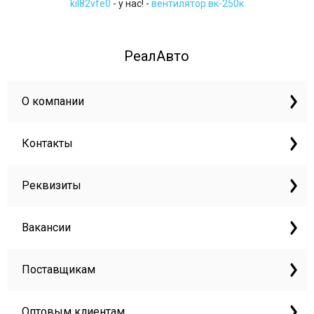
kil82vfe0
- у нас! -
вентилятор вк-250к
РеалАвто
О компании
Контакты
Реквизиты
Вакансии
Поставщикам
Оптовым клиентам