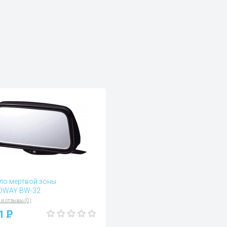
ло мертвой зоны
DWAY BW-32
 и отзывы (0)
21
P