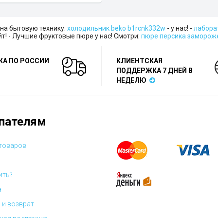
на бытовую технику:
холодильник beko b1rcnk332w
- у нас! -
лабора
йт! - Лучшие фруктовые пюре у нас! Смотри:
пюре персика заморож
КА ПО РОССИИ
КЛИЕНТСКАЯ
ПОДДЕРЖКА 7 ДНЕЙ В
НЕДЕЛЮ
пателям
 товаров
ить?
а
 и возврат