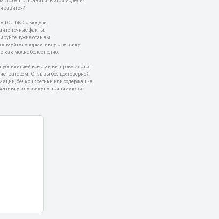
м особенно нравится в этой модели?
 нравится?
е ТОЛЬКО о модели.
дите точные факты.
пируйте чужие отзывы.
пользуйте ненормативную лексику.
е как можно более полно.
 публикацией все отзывы проверяются
истратором. Отзывы без достоверной
мации, без конкретики или содержащие
мативную лексику не принимаются.