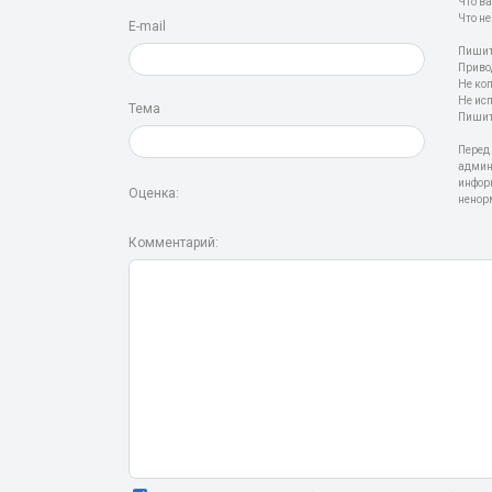
Что ва
Что не
E-mail
Пишит
Приво
Не ко
Не ис
Тема
Пишит
Перед
админ
инфор
Оценка:
ненор
Комментарий: