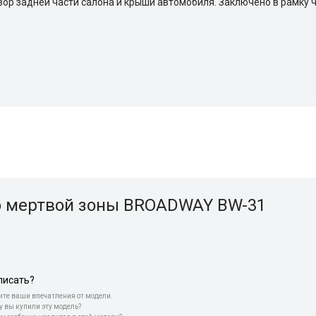
зор задней части салона и крыши автомобиля. Заключено в рамку ч
о мертвой зоны BROADWAY BW-31
писать?
те ваши впечатления от модели.
у вы купили эту модель?