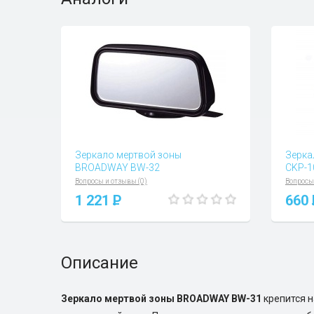
Зеркало мертвой зоны
Зерка
BROADWAY BW-32
CKP-1
Вопросы и отзывы (0)
Вопросы
1 221
P
660
Описание
Зеркало мертвой зоны BROADWAY BW-31
крепится 