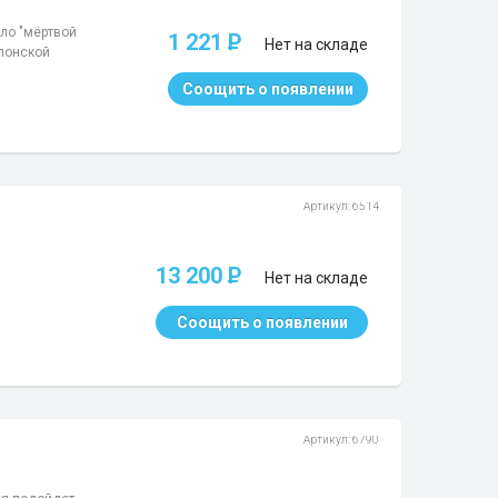
ло "мёртвой
1 221
P
Нет на складе
японской
Соощить о появлении
Артикул: 6514
13 200
P
Нет на складе
Соощить о появлении
Артикул: 6790