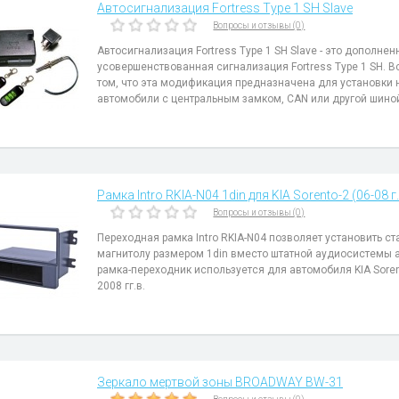
Автосигнализация Fortress Type 1 SH Slave
Вопросы и отзывы (0)
Автосигнализация Fortress Type 1 SH Slave - это дополнен
усовершенствованная сигнализация Fortress Type 1 SH. В
том, что эта модификация предназначена для установки 
автомобили с центральным замком, CAN или другой шино
Рамка Intro RKIA-N04 1din для KIA Sorento-2 (06-08 г.
Вопросы и отзывы (0)
Переходная рамка Intro RKIA-N04 позволяет установить с
магнитолу размером 1din вместо штатной аудиосистемы 
рамка-переходник используется для автомобиля KIA Soren
2008 гг.в.
Зеркало мертвой зоны BROADWAY BW-31