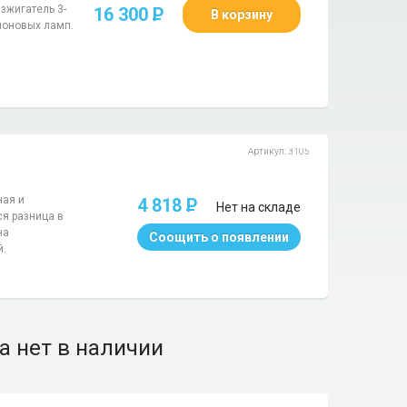
азжигатель 3-
16 300
P
В корзину
ноновых ламп.
Артикул: 3105
ная и
4 818
P
Нет на складе
ся разница в
на
Соощить о появлении
й.
а нет в наличии