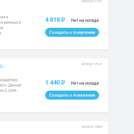
Артикул: 3105
ная и
4 818
P
Нет на складе
ся разница в
на
Соощить о появлении
й.
Артикул: 3625
в.)
тандартную
1 440
P
Нет на складе
авто. Данная
to-2 2006-
Соощить о появлении
Артикул: 4484