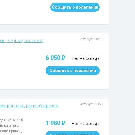
Соощить о появлении
Артикул: 11611
кт, черные, экокожа)
6 050
P
Нет на складе
Соощить о появлении
Артикул: 12157
электроприводом и обогревом
 для ВАЗ-1118
1 980
P
Нет на складе
ьного тона.
еский привод