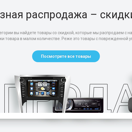
зная распродажа – скидк
егории вы найдете товары со скидкой, которые мы распродаем с н
тки товара в малом количестве. Реже это товары с поврежденной уп
Посмотрите все товары