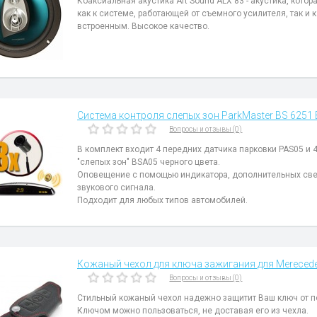
Коаксиальная акустика Art Sound ALX 83 - акустика, кото
как к системе, работающей от съемного усилителя, так и 
встроенным. Высокое качество.
Система контроля слепых зон ParkMaster BS 6251 
Вопросы и отзывы (0)
В комплект входит 4 передних датчика парковки PAS05 и 
"слепых зон" BSA05 черного цвета.
Оповещение с помощью индикатора, дополнительных св
звукового сигнала.
Подходит для любых типов автомобилей.
Кожаный чехол для ключа зажигания для Merecede
Вопросы и отзывы (0)
Стильный кожаный чехол надежно защитит Ваш ключ от 
Ключом можно пользоваться, не доставая его из чехла.