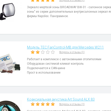
Вопросы и отзывы (0)
Зеркало мертвой зоны BROADWAY BW-31 - салонное зерка
зоны" из серии дополнительных внутрисалонных зеркал 
фирмы Napolex. Панорамное.
Модуль TEC FanControl-MB для Mercedes W211
Вопросы и отзывы (0)
Работает в комплексе с автономными отопителями
Оборудован системой климат контроль
Подключается к CAN-шине
Прост в использовании
Коаксиальная акустика Art Sound ALX 83
Вопросы и отзывы (3)