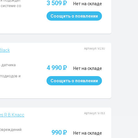
рая подойдет
3 509
P
Нет на складе
к системе со
Соощить о появлении
Артикул: 9230
Black
4 датчика
4 990
P
Нет на складе
етодиодов и
Соощить о появлении
Артикул: 9783
s R B Класс
повреждений.
990
P
Нет на складе