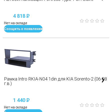
4 818
P
Нет на складе
Соощить о появлении
Рамка Intro RKIA-N04 1din для KIA Sorento-2 (06-08
г.в.)
1 440
P
Нет на складе